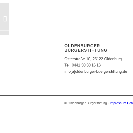
Christmas Charity Party
am 7. Dezember – Ein
Abend für den guten
Zweck
OLDENBURGER
BÜRGERSTIFTUNG
Osterstraße 10, 26122 Oldenburg
Tel. 0441 50 50 16 13
info[a]oldenburger-buergerstiftung.de
© Oldenburger Bürgerstiftung ·
Impressum
Dat