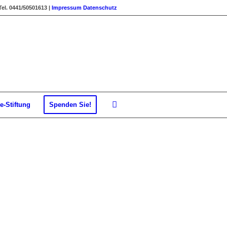
Tel. 0441/50501613 |
Impressum
Datenschutz
e-Stiftung
Spenden Sie!