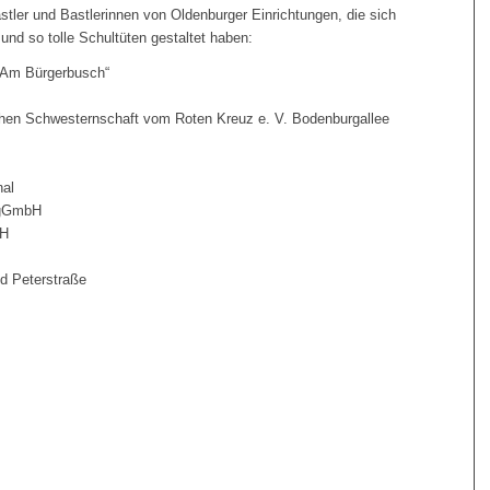
stler und Bastlerinnen von Oldenburger Einrichtungen, die sich
und so tolle Schultüten gestaltet haben:
 „Am Bürgerbusch“
en Schwesternschaft vom Roten Kreuz e. V. Bodenburgallee
al
 gGmbH
bH
d Peterstraße