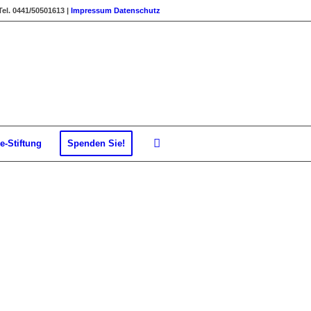
Tel. 0441/50501613 |
Impressum
Datenschutz
e-Stiftung
Spenden Sie!