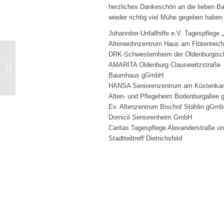
herzliches Dankeschön an die lieben Ba
wieder richtig viel Mühe gegeben haben 
Johanniter-Unfallhilfe e.V. Tagespflege
Altenwohnzentrum Haus am Flötenteich
Donnerschwee –
DRK-Schwesternheim der Oldenburgisch
Bummel durch die
AMARITA Oldenburg Clausewitzstraße
Wasserschutzzone Nr.
Baumhaus gGmbH
1
HANSA Seniorenzentrum am Küstenkan
Alten- und Pflegeheim Bodenburgallee
Ev. Altenzentrum Bischof Stählin gGm
Domicil Seniorenheim GmbH
Caritas Tagespflege Alexanderstraße un
Stadtteiltreff Dietrichsfeld