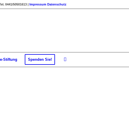
Tel. 0441/50501613 |
Impressum
Datenschutz
e-Stiftung
Spenden Sie!