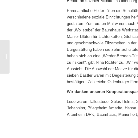
Bedarf an sozialer Mithilfe in Oldenbur
Ehrenamtliche Helfer füllen die Schultü
verschiedene soziale Einrichtungen helf
gestalten. Zum ersten Mal waren auch 
der „Wollstube“ der Baumhaus Werkstatt
Manier Blüten für Lichterketten, Stuhla
und geschmackvolle Filzarbeiten in der 
Bürgerstiftung haben sie zehn Schultüte
Oldenburger
haben sich an eine „Werder-Bremen-Tüt
Bürgerbrunch 2017
zu riskant“, gibt Nina Richter zu. „Wir w
Aussicht. Die Auswahl der Motive für d
sieben Bastler waren mit Begeisterung d
bestätigen. Zahlreiche Oldenburger Firm
Wir danken unseren Kooperationspa
Lederwaren Hallerstede, Stilus Helms,
Johanniter, Pflegeheim Amarita, Hans
Altenheim DRK, Baumhaus, Marienhort, Bi