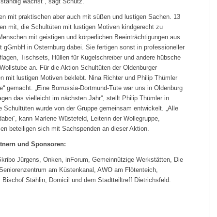
g ständig wächst“, sagt Schütz.
ten mit praktischen aber auch mit süßen und lustigen Sachen. 13
en mit, die Schultüten mit lustigen Motiven kindgerecht zu
Menschen mit geistigen und körperlichen Beeinträchtigungen aus
 gGmbH in Osternburg dabei. Sie fertigen sonst in professioneller
uflagen, Tischsets, Hüllen für Kugelschreiber und andere hübsche
Wollstube an. Für die Aktion Schultüten der Oldenburger
n mit lustigen Motiven beklebt. Nina Richter und Philip Thümler
e“ gemacht. „Eine Borrussia-Dortmund-Tüte war uns in Oldenburg
agen das vielleicht im nächsten Jahr“, stellt Philip Thümler in
ie Schultüten wurde von der Gruppe gemeinsam entwickelt. „Alle
abei“, kann Marlene Wüstefeld, Leiterin der Wollegruppe,
en beteiligen sich mit Sachspenden an dieser Aktion.
rtnern und Sponsoren:
 Skribo Jürgens, Onken, inForum, Gemeinnützige Werkstätten, Die
a Seniorenzentrum am Küstenkanal, AWO am Flötenteich,
schof Stählin, Domicil und dem Stadtteiltreff Dietrichsfeld.