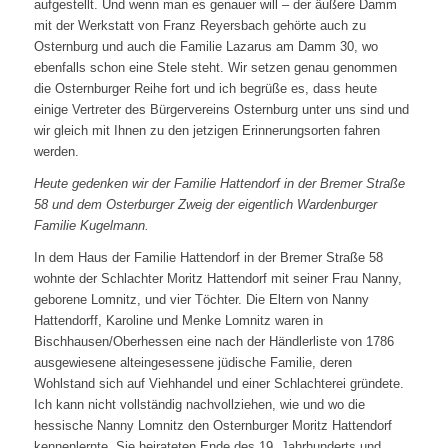
aufgestellt. Und wenn man es genauer will – der äußere Damm
mit der Werkstatt von Franz Reyersbach gehörte auch zu
Osternburg und auch die Familie Lazarus am Damm 30, wo
ebenfalls schon eine Stele steht. Wir setzen genau genommen
die Osternburger Reihe fort und ich begrüße es, dass heute
einige Vertreter des Bürgervereins Osternburg unter uns sind und
wir gleich mit Ihnen zu den jetzigen Erinnerungsorten fahren
werden.
Heute gedenken wir der Familie Hattendorf in der Bremer Straße
58 und dem Osterburger Zweig der eigentlich Wardenburger
Familie Kugelmann.
In dem Haus der Familie Hattendorf in der Bremer Straße 58
wohnte der Schlachter Moritz Hattendorf mit seiner Frau Nanny,
geborene Lomnitz, und vier Töchter. Die Eltern von Nanny
Hattendorff, Karoline und Menke Lomnitz waren in
Bischhausen/Oberhessen eine nach der Händlerliste von 1786
ausgewiesene alteingesessene jüdische Familie, deren
Wohlstand sich auf Viehhandel und einer Schlachterei gründete.
Ich kann nicht vollständig nachvollziehen, wie und wo die
hessische Nanny Lomnitz den Osternburger Moritz Hattendorf
kennenlernte. Sie heirateten Ende des 19. Jahrhunderts und