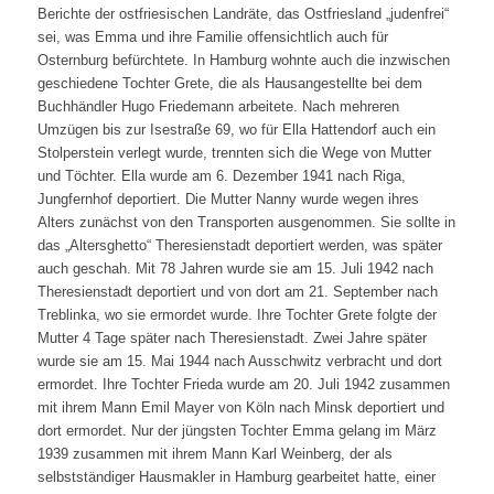
Berichte der ostfriesischen Landräte, das Ostfriesland „judenfrei“
sei, was Emma und ihre Familie offensichtlich auch für
Osternburg befürchtete. In Hamburg wohnte auch die inzwischen
geschiedene Tochter Grete, die als Hausangestellte bei dem
Buchhändler Hugo Friedemann arbeitete. Nach mehreren
Umzügen bis zur Isestraße 69, wo für Ella Hattendorf auch ein
Stolperstein verlegt wurde, trennten sich die Wege von Mutter
und Töchter. Ella wurde am 6. Dezember 1941 nach Riga,
Jungfernhof deportiert. Die Mutter Nanny wurde wegen ihres
Alters zunächst von den Transporten ausgenommen. Sie sollte in
das „Altersghetto“ Theresienstadt deportiert werden, was später
auch geschah. Mit 78 Jahren wurde sie am 15. Juli 1942 nach
Theresienstadt deportiert und von dort am 21. September nach
Treblinka, wo sie ermordet wurde. Ihre Tochter Grete folgte der
Mutter 4 Tage später nach Theresienstadt. Zwei Jahre später
wurde sie am 15. Mai 1944 nach Ausschwitz verbracht und dort
ermordet. Ihre Tochter Frieda wurde am 20. Juli 1942 zusammen
mit ihrem Mann Emil Mayer von Köln nach Minsk deportiert und
dort ermordet. Nur der jüngsten Tochter Emma gelang im März
1939 zusammen mit ihrem Mann Karl Weinberg, der als
selbstständiger Hausmakler in Hamburg gearbeitet hatte, einer