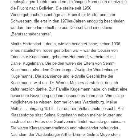
sechsjährigen Tochter und dem einjährigen Sohn noch rechtzeitig
die Flucht nach Bolivien. Sie stellte seit 1956
Wiedergutmachungsanträge als Erbin ihrer Mutter und ihrer
Schwestern, die erst in den 1970er-Jahren endgültig beschieden
wurden. Immerhin erhielt sie aus Deutschland eine kleine
„Berufsschadensrente“.
Moritz Hattendorf – der ja, wie ich berichtet habe, schon 1936
eines natürlichen Todes gestorben war – war der Cousin von
Friderieke Kugelmann, geborene Hattendorf, verheiratet mit
Daniel Kugelmann. Die beiden waren die Eltern von Semmi
Kugelmann, also dem Osternburger Zweig der Wardenburger
Kugelmanns. Die spannende und leidvolle Geschichte der
Kugelmanns wird uns Dr. Werner Meiners darstellen, den ich
dafür herzlich danke. Zur Familie Kugelmann habe ich selbst eine
besondere Beziehung und ein besonderes Interesse. Wie einige
möglicherweise wissen, komme ich aus Wardenburg. Meine
Mutter – Jahrgang 1913 – hat dort die Volksschule besucht. Auf
Klassenfotos sitzt Selma Kugelmann neben meiner Mutter und
auch auf den Fotos des Sportvereins findet man sie gemeinsam.
Sie waren Klassenkameradinnen und miteinander befreundet.
Nachdem der Wardenburger Arthur Bremer Selma Meyerstein,