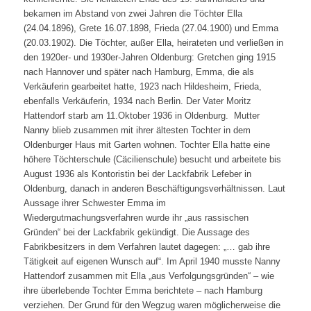
bekamen im Abstand von zwei Jahren die Töchter Ella
(24.04.1896), Grete 16.07.1898, Frieda (27.04.1900) und Emma
(20.03.1902). Die Töchter, außer Ella, heirateten und verließen in
den 1920er- und 1930er-Jahren Oldenburg: Gretchen ging 1915
nach Hannover und später nach Hamburg, Emma, die als
Verkäuferin gearbeitet hatte, 1923 nach Hildesheim, Frieda,
ebenfalls Verkäuferin, 1934 nach Berlin. Der Vater Moritz
Hattendorf starb am 11.Oktober 1936 in Oldenburg. Mutter
Nanny blieb zusammen mit ihrer ältesten Tochter in dem
Oldenburger Haus mit Garten wohnen. Tochter Ella hatte eine
höhere Töchterschule (Cäcilienschule) besucht und arbeitete bis
August 1936 als Kontoristin bei der Lackfabrik Lefeber in
Oldenburg, danach in anderen Beschäftigungsverhältnissen. Laut
Aussage ihrer Schwester Emma im
Wiedergutmachungsverfahren wurde ihr „aus rassischen
Gründen“ bei der Lackfabrik gekündigt. Die Aussage des
Fabrikbesitzers in dem Verfahren lautet dagegen: „… gab ihre
Tätigkeit auf eigenen Wunsch auf“. Im April 1940 musste Nanny
Hattendorf zusammen mit Ella „aus Verfolgungsgründen“ – wie
ihre überlebende Tochter Emma berichtete – nach Hamburg
verziehen. Der Grund für den Wegzug waren möglicherweise die