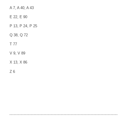
A 7, A 40, A 43
E 22, E 90
P 13, P 24, P 25
Q 38, Q 72
T 77
V 9, V 89
X 13, X 86
Z 6